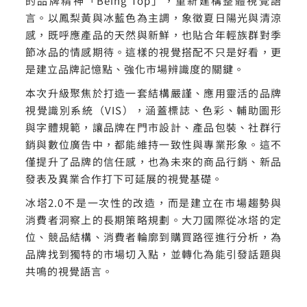
的品牌精神「Being Top」，重新建構整體視覺語
言。以鳳梨黃與冰藍色為主調，象徵夏日陽光與清涼
感，既呼應產品的天然與新鮮，也貼合年輕族群對季
節冰品的情感期待。這樣的視覺搭配不只是好看，更
是建立品牌記憶點、強化市場辨識度的關鍵。
本次升級聚焦於打造一套結構嚴謹、應用靈活的品牌
視覺識別系統（VIS），涵蓋標誌、色彩、輔助圖形
與字體規範，讓品牌在門市設計、產品包裝、社群行
銷與數位廣告中，都能維持一致性與專業形象。這不
僅提升了品牌的信任感，也為未來的商品行銷、新品
發表及異業合作打下可延展的視覺基礎。
冰塔2.0不是一次性的改造，而是建立在市場趨勢與
消費者洞察上的長期策略規劃。大刀國際從冰塔的定
位、競品結構、消費者輪廓到購買路徑進行分析，為
品牌找到獨特的市場切入點，並轉化為能引發話題與
共鳴的視覺語言。