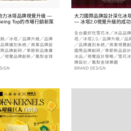
助力冰塔品牌視覺升級 —
大刀國際品牌設計深化冰
eing Top的市場行銷新策
— 冰塔2.0視覺升級的成
全台最好吃雪花冰
╱
冰品品
行銷
╱
冰塔
╱
品牌升級
╱
品牌
塔
╱
冰塔2.0
╱
品牌升級
╱
品
╱
品牌識別系統
╱
商業品牌設
╱
品牌識別系統
╱
商業視覺
國際品牌創研
╱
季節新品推廣
國際品牌創研
╱
季節新品設
略
╱
視覺品牌創新
╱
鳳梨金球
冰品
╱
視覺設計策略
╱
雪花
牌設計
╱
鳳梨金球樂園
SIGN
BRAND DESIGN