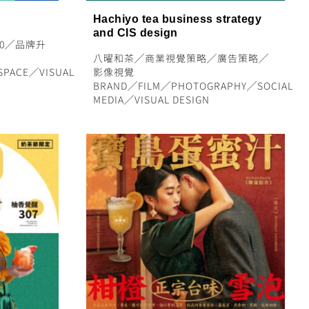
Hachiyo tea business strategy
and CIS design
0
╱
品牌升
八曜和茶
╱
商業視覺策略
╱
廣告策略
╱
SPACE
╱
VISUAL
影像視覺
BRAND
╱
FILM
╱
PHOTOGRAPHY
╱
SOCIAL
MEDIA
╱
VISUAL DESIGN