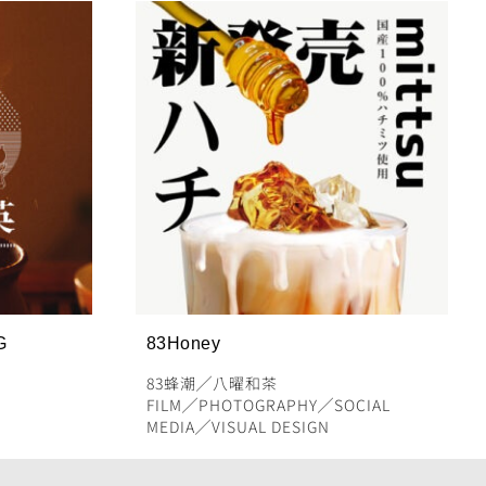
G
83Honey
83蜂潮
╱
八曜和茶
FILM
╱
PHOTOGRAPHY
╱
SOCIAL
MEDIA
╱
VISUAL DESIGN