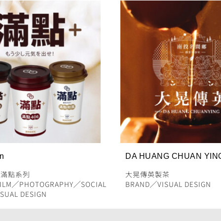
in
DA HUANG CHUAN YIN
╱
滿點系列
大晃傳英製茶
ILM
╱
PHOTOGRAPHY
╱
SOCIAL
BRAND
╱
VISUAL DESIGN
ISUAL DESIGN