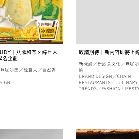
TUDY｜八曜和茶 x 綠巨人
敬請期待｜新內容即將上
聯名企劃
新機能
╱
新飲食文化
╱
無咖
╱
無咖啡因
╱
綠巨人
╱
自然香
擔
BRAND DESIGN
╱
CHAIN
SIGN
RESTAURANTS
╱
CULINARY
TRENDS
╱
FASHION LIFEST