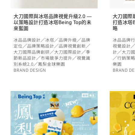
大刀國際與冰塔品牌視覺升級2.0 —
大刀國際
以策略設計打造冰塔Being Top的未
打造冰塔B
來藍圖
略
冰品品牌設計
╱
冰塔
╱
品牌升級
╱
品牌
冰品品牌
定位
╱
品牌策略設計
╱
品牌視覺創新
╱
視覺設計
大刀國際品牌創研
╱
大刀國際設計
╱
季
計
╱
大刀
節新品設計
╱
市場競爭力提升
╱
視覺識
╱
行銷策
別系統2.0
╱
鳳梨金球樂園
樂園
BRAND DESIGN
BRAND DE