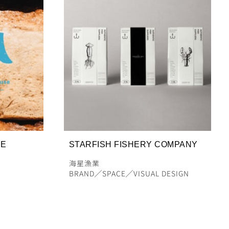
DE
STARFISH FISHERY COMPANY
海星漁業
BRAND
╱
SPACE
╱
VISUAL DESIGN