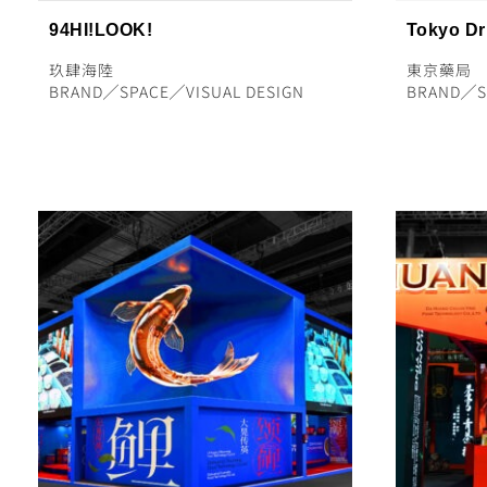
94HI!LOOK!
Tokyo Dr
玖肆海陸
東京藥局
BRAND
╱
SPACE
╱
VISUAL DESIGN
BRAND
╱
S