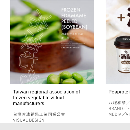
Taiwan regional association of
Peaprote
frozen vegetable & fruit
八曜和茶
manufacturers
BRAND
╱
F
台灣冷凍蔬果工業同業公會
MEDIA
╱
V
VISUAL DESIGN