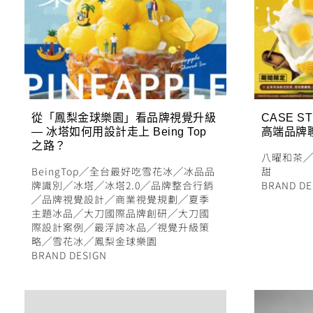
從「鳳梨金球樂園」看品牌視覺升級
CASE S
— 冰塔如何用設計走上 Being Top
高端品牌
之路？
八曜和茶
BeingTop
╱
全台最好吃雪花冰
╱
冰品品
甜
牌識別
╱
冰塔
╱
冰塔2.0
╱
品牌整合行銷
BRAND DE
╱
品牌視覺設計
╱
商業視覺規劃
╱
夏季
主題冰品
╱
大刀國際品牌創研
╱
大刀國
際設計案例
╱
最浮誇冰品
╱
視覺升級策
略
╱
雪花冰
╱
鳳梨金球樂園
BRAND DESIGN