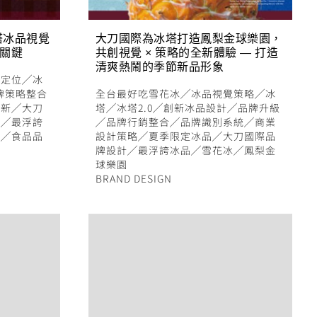
塔冰品視覺
大刀國際為冰塔打造鳳梨金球樂園，
功關鍵
共創視覺 × 策略的全新體驗 — 打造
清爽熱鬧的季節新品形象
牌定位
╱
冰
牌策略整合
全台最好吃雪花冰
╱
冰品視覺策略
╱
冰
創新
╱
大刀
塔
╱
冰塔2.0
╱
創新冰品設計
╱
品牌升級
計
╱
最浮誇
╱
品牌行銷整合
╱
品牌識別系統
╱
商業
冰
╱
食品品
設計策略
╱
夏季限定冰品
╱
大刀國際品
牌設計
╱
最浮誇冰品
╱
雪花冰
╱
鳳梨金
球樂園
BRAND DESIGN