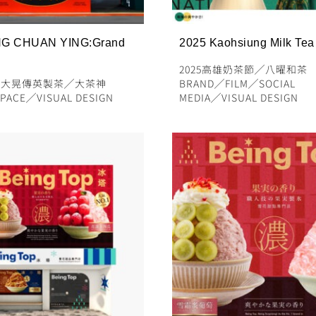
G CHUAN YING:Grand
2025 Kaohsiung Milk Tea 
2025高雄奶茶節
╱
八曜和茶
╱
大晃傳英製茶
╱
大茶神
BRAND
╱
FILM
╱
SOCIAL
PACE
╱
VISUAL DESIGN
MEDIA
╱
VISUAL DESIGN