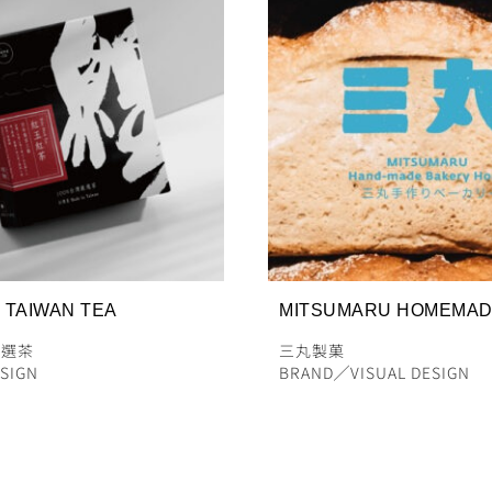
 TAIWAN TEA
MITSUMARU HOMEMA
嚴選茶
三丸製菓
ESIGN
BRAND
╱
VISUAL DESIGN