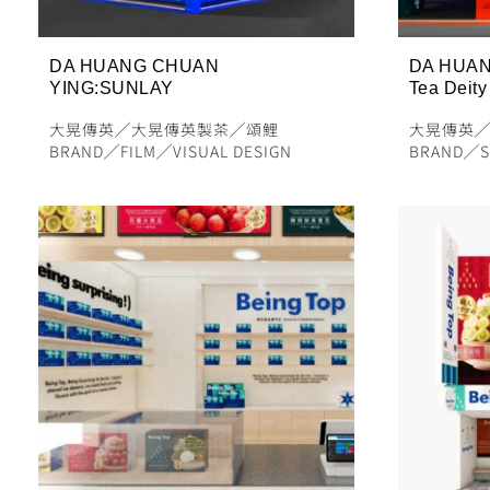
DA HUANG CHUAN
DA HUAN
YING:SUNLAY
Tea Deity
⼤晃傳英
╱
大晃傳英製茶
╱
頌鯉
⼤晃傳英
BRAND
╱
FILM
╱
VISUAL DESIGN
BRAND
╱
S