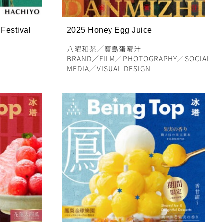
Festival
2025 Honey Egg Juice
八曜和茶
╱
寶島蛋蜜汁
BRAND
╱
FILM
╱
PHOTOGRAPHY
╱
SOCIAL
MEDIA
╱
VISUAL DESIGN