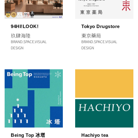
94HI!LOOK!
Tokyo Drugstore
玖肆海陸
東京藥局
BRAND
.
SPACE
.
VISUAL
BRAND
.
SPACE
.
VISUAL
DESIGN
DESIGN
Being Top 冰塔
Hachiyo tea