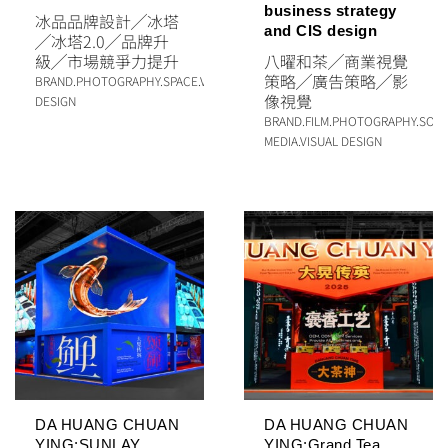
business strategy
冰品品牌設計
╱
冰塔
and CIS design
╱
冰塔2.0
╱
品牌升
級
╱
市場競爭力提升
八曜和茶
╱
商業視覺
策略
╱
廣告策略
╱
影
BRAND
.
PHOTOGRAPHY
.
SPACE
.
VISUAL
像視覺
DESIGN
BRAND
.
FILM
.
PHOTOGRAPHY
.
SOCI
MEDIA
.
VISUAL DESIGN
DA HUANG CHUAN
DA HUANG CHUAN
YING:SUNLAY
YING:Grand Tea