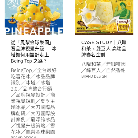
從「鳳梨金球樂園」
CASE STUDY｜八曜
看品牌視覺升級 — 冰
和茶 x 綠巨人 高端品
塔如何用設計走上
牌聯名企劃
Being Top 之路？
八曜和茶
╱
無咖啡因
BeingTop
╱
全台最好
╱
綠巨人
╱
自然香甜
吃雪花冰
╱
冰品品牌
BRAND DESIGN
識別
╱
冰塔
╱
冰塔
2.0
╱
品牌整合行銷
╱
品牌視覺設計
╱
商
業視覺規劃
╱
夏季主
題冰品
╱
大刀國際品
牌創研
╱
大刀國際設
計案例
╱
最浮誇冰品
╱
視覺升級策略
╱
雪
花冰
╱
鳳梨金球樂園
BRAND DESIGN