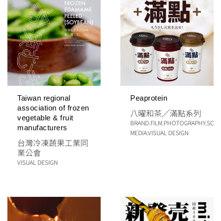
Taiwan regional
Peaprotein
association of frozen
八曜和茶
╱
滿點系列
vegetable & fruit
BRAND
.
FILM
.
PHOTOGRAPHY
.
SOCI
manufacturers
MEDIA
.
VISUAL DESIGN
台灣冷凍蔬果工業同
業公會
VISUAL DESIGN