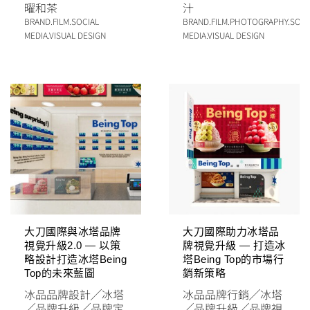
曜和茶
汁
BRAND
.
FILM
.
SOCIAL
BRAND
.
FILM
.
PHOTOGRAPHY
.
SOCI
MEDIA
.
VISUAL DESIGN
MEDIA
.
VISUAL DESIGN
大刀國際與冰塔品牌
大刀國際助力冰塔品
視覺升級2.0 — 以策
牌視覺升級 — 打造冰
略設計打造冰塔Being
塔Being Top的市場行
Top的未來藍圖
銷新策略
冰品品牌設計
╱
冰塔
冰品品牌行銷
╱
冰塔
╱
品牌升級
╱
品牌定
╱
品牌升級
╱
品牌視