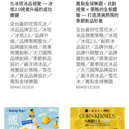
化冰塔冰品視覺 — 冰
鳳梨金球樂園，共創
塔2.0視覺升級的成功
視覺 × 策略的全新體
關鍵
驗 — 打造清爽熱鬧的
季節新品形象
全台最好吃雪花冰
╱
冰品品牌定位
╱
冰塔
全台最好吃雪花冰
╱
╱
冰塔2.0
╱
品牌升
冰品視覺策略
╱
冰塔
級
╱
品牌策略整合
╱
╱
冰塔2.0
╱
創新冰
品牌識別系統
╱
商業
品設計
╱
品牌升級
╱
視覺創新
╱
大刀國際
品牌行銷整合
╱
品牌
品牌創研
╱
季節新品
識別系統
╱
商業設計
設計
╱
最浮誇冰品
╱
策略
╱
夏季限定冰品
視覺設計策略
╱
雪花
╱
大刀國際品牌設計
冰
╱
食品品牌設計
╱
╱
最浮誇冰品
╱
雪花
鳳梨金球樂園
冰
╱
鳳梨金球樂園
BRAND DESIGN
BRAND DESIGN