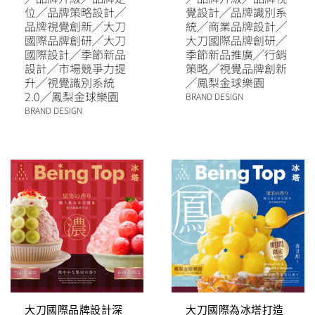
位
╱
品牌策略設計
╱
覺設計
╱
品牌識別系
品牌視覺創新
╱
大刀
統
╱
商業品牌設計
╱
國際品牌創研
╱
大刀
大刀國際品牌創研
╱
國際設計
╱
季節新品
季節新品推廣
╱
行銷
設計
╱
市場競爭力提
策略
╱
視覺品牌創新
升
╱
視覺識別系統
╱
鳳梨金球樂園
2.0
╱
鳳梨金球樂園
BRAND DESIGN
BRAND DESIGN
大刀國際品牌設計深
大刀國際為冰塔打造