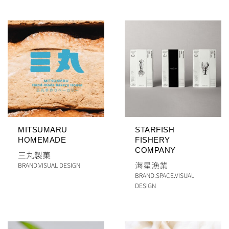
MITSUMARU
STARFISH
HOMEMADE
FISHERY
COMPANY
三丸製菓
海星漁業
BRAND
.
VISUAL DESIGN
BRAND
.
SPACE
.
VISUAL
DESIGN