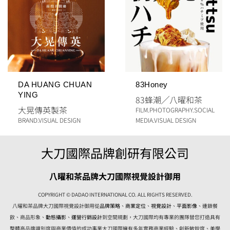
DA HUANG CHUAN
83Honey
YING
83蜂潮
╱
八曜和茶
大晃傳英製茶
FILM
.
PHOTOGRAPHY
.
SOCIAL
BRAND
.
VISUAL DESIGN
MEDIA
.
VISUAL DESIGN
大刀國際品牌創研有限公司
八曜和茶品牌大刀國際視覺設計御用
COPYRIGHT © DADAO INTERNATIONAL CO. ALL RIGHTS RESERVED.
八曜和茶品牌大刀國際視覺設計御用從
品牌策略
、
商業定位
、
視覺設計
、
平面影像
、連鎖餐
飲、商品形象、
動態攝影
、
運營行銷設計
到空間規劃，大刀國際均有專業的團隊替您打造具有
整體高品牌識別度與商業價值的成功事業大刀國際擁有多年實務商業經驗、創新敏銳度、美學