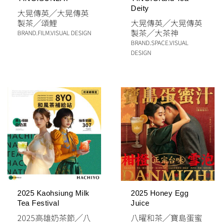
Deity
⼤晃傳英
╱
大晃傳英
製茶
╱
頌鯉
⼤晃傳英
╱
大晃傳英
製茶
╱
大茶神
BRAND
.
FILM
.
VISUAL DESIGN
BRAND
.
SPACE
.
VISUAL
DESIGN
2025 Kaohsiung Milk
2025 Honey Egg
Tea Festival
Juice
2025高雄奶茶節
╱
八
八曜和茶
╱
寶島蛋蜜