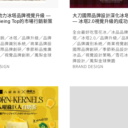
助力冰塔品牌視覺升級 —
大刀國際品牌設計深化冰
eing Top的市場行銷新策
— 冰塔2.0視覺升級的成
全台最好吃雪花冰
╱
冰品品
行銷
╱
冰塔
╱
品牌升級
╱
品牌
塔
╱
冰塔2.0
╱
品牌升級
╱
品
╱
品牌識別系統
╱
商業品牌設
╱
品牌識別系統
╱
商業視覺
國際品牌創研
╱
季節新品推廣
國際品牌創研
╱
季節新品設
略
╱
視覺品牌創新
╱
鳳梨金球
冰品
╱
視覺設計策略
╱
雪花
牌設計
╱
鳳梨金球樂園
SIGN
BRAND DESIGN