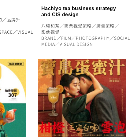
Hachiyo tea business strategy
and CIS design
0
╱
品牌升
八曜和茶
╱
商業視覺策略
╱
廣告策略
╱
SPACE
╱
VISUAL
影像視覺
BRAND
╱
FILM
╱
PHOTOGRAPHY
╱
SOCIAL
MEDIA
╱
VISUAL DESIGN