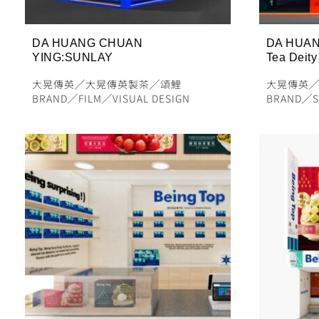
DA HUANG CHUAN
DA HUAN
YING:SUNLAY
Tea Deity
⼤晃傳英
╱
大晃傳英製茶
╱
頌鯉
⼤晃傳英
BRAND
╱
FILM
╱
VISUAL DESIGN
BRAND
╱
S