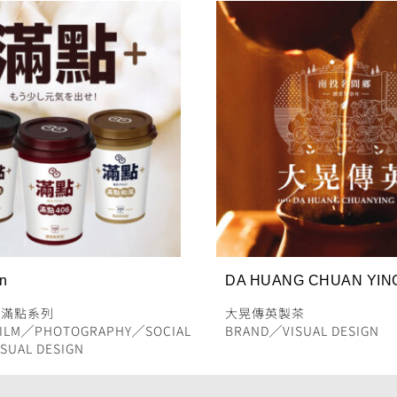
in
DA HUANG CHUAN YIN
╱
滿點系列
大晃傳英製茶
ILM
╱
PHOTOGRAPHY
╱
SOCIAL
BRAND
╱
VISUAL DESIGN
ISUAL DESIGN