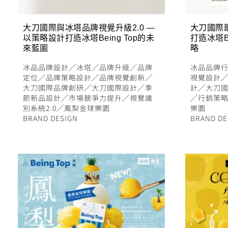
大刀國際與冰塔品牌視覺升級2.0 —
大刀國際
以策略設計打造冰塔Being Top的未
打造冰塔B
來藍圖
略
冰品品牌設計
╱
冰塔
╱
品牌升級
╱
品牌
冰品品牌
定位
╱
品牌策略設計
╱
品牌視覺創新
╱
視覺設計
大刀國際品牌創研
╱
大刀國際設計
╱
季
計
╱
大刀
節新品設計
╱
市場競爭力提升
╱
視覺識
╱
行銷策
別系統2.0
╱
鳳梨金球樂園
樂園
BRAND DESIGN
BRAND DE