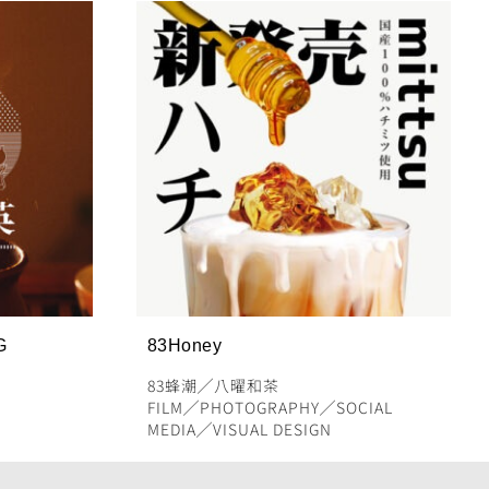
G
83Honey
83蜂潮
╱
八曜和茶
FILM
╱
PHOTOGRAPHY
╱
SOCIAL
MEDIA
╱
VISUAL DESIGN