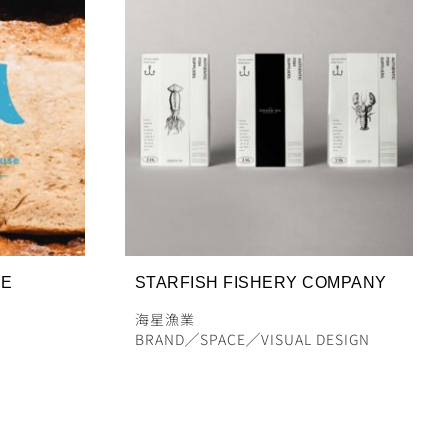
DE
STARFISH FISHERY COMPANY
海星漁業
BRAND
╱
SPACE
╱
VISUAL DESIGN