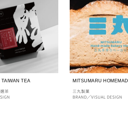
 TAIWAN TEA
MITSUMARU HOMEMA
嚴選茶
三丸製菓
ESIGN
BRAND
╱
VISUAL DESIGN