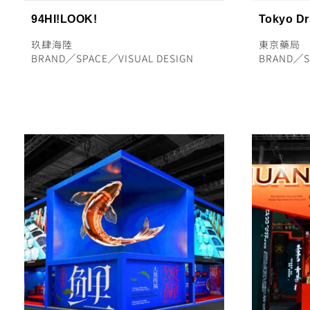
94HI!LOOK!
Tokyo Dr
玖肆海陸
東京藥局
BRAND
╱
SPACE
╱
VISUAL DESIGN
BRAND
╱
S