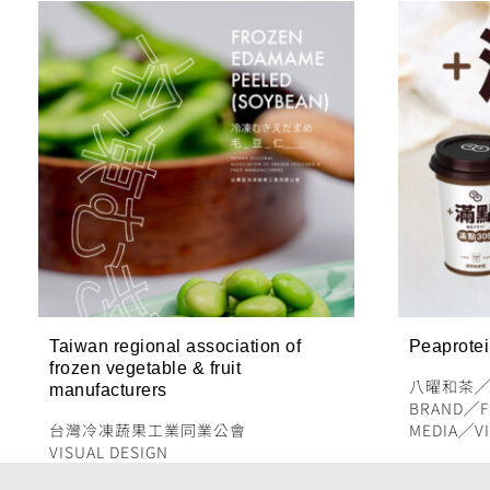
Taiwan regional association of
Peaprote
frozen vegetable & fruit
八曜和茶
manufacturers
BRAND
╱
F
台灣冷凍蔬果工業同業公會
MEDIA
╱
V
VISUAL DESIGN