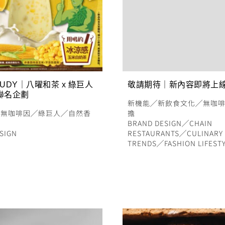
TUDY｜八曜和茶 x 綠巨人
敬請期待｜新內容即將上
聯名企劃
新機能
╱
新飲食文化
╱
無咖
╱
無咖啡因
╱
綠巨人
╱
自然香
擔
BRAND DESIGN
╱
CHAIN
SIGN
RESTAURANTS
╱
CULINARY
TRENDS
╱
FASHION LIFEST