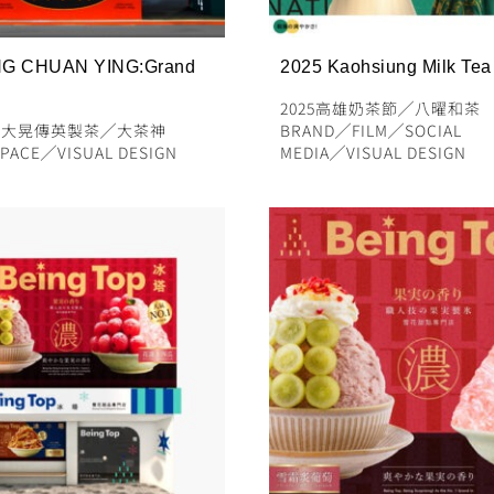
G CHUAN YING:Grand
2025 Kaohsiung Milk Tea 
2025高雄奶茶節
╱
八曜和茶
╱
大晃傳英製茶
╱
大茶神
BRAND
╱
FILM
╱
SOCIAL
PACE
╱
VISUAL DESIGN
MEDIA
╱
VISUAL DESIGN