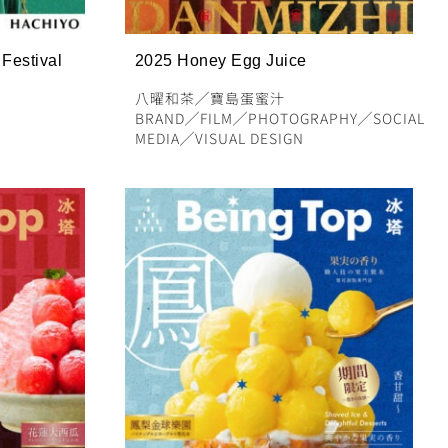
Festival
2025 Honey Egg Juice
八曜和茶
╱
寶島蛋蜜汁
BRAND
╱
FILM
╱
PHOTOGRAPHY
╱
SOCIAL
MEDIA
╱
VISUAL DESIGN