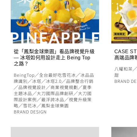
從「鳳梨金球樂園」看品牌視覺升級
CASE S
— 冰塔如何用設計走上 Being Top
高端品牌
之路？
八曜和茶
BeingTop
╱
全台最好吃雪花冰
╱
冰品品
甜
牌識別
╱
冰塔
╱
冰塔2.0
╱
品牌整合行銷
BRAND DE
╱
品牌視覺設計
╱
商業視覺規劃
╱
夏季
主題冰品
╱
大刀國際品牌創研
╱
大刀國
際設計案例
╱
最浮誇冰品
╱
視覺升級策
略
╱
雪花冰
╱
鳳梨金球樂園
BRAND DESIGN