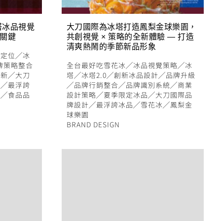
塔冰品視覺
大刀國際為冰塔打造鳳梨金球樂園，
功關鍵
共創視覺 × 策略的全新體驗 — 打造
清爽熱鬧的季節新品形象
牌定位
╱
冰
牌策略整合
全台最好吃雪花冰
╱
冰品視覺策略
╱
冰
創新
╱
大刀
塔
╱
冰塔2.0
╱
創新冰品設計
╱
品牌升級
計
╱
最浮誇
╱
品牌行銷整合
╱
品牌識別系統
╱
商業
冰
╱
食品品
設計策略
╱
夏季限定冰品
╱
大刀國際品
牌設計
╱
最浮誇冰品
╱
雪花冰
╱
鳳梨金
球樂園
BRAND DESIGN